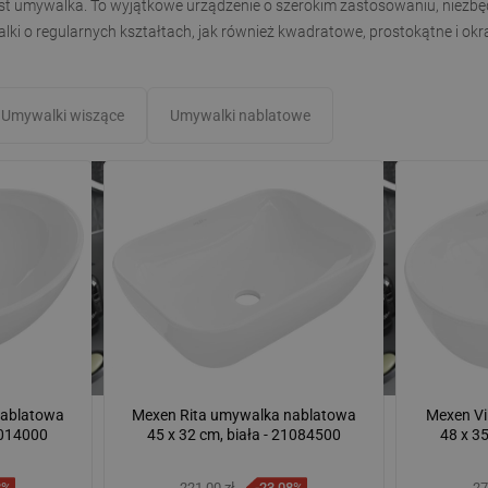
t umywalka. To wyjątkowe urządzenie o szerokim zastosowaniu, niezbę
ki o regularnych kształtach, jak również kwadratowe, prostokątne i okrą
Umywalki wiszące
Umywalki nablatowe
nablatowa
Mexen Rita umywalka nablatowa
Mexen Vi
1014000
45 x 32 cm, biała - 21084500
48 x 3
8%
221,00 zł
-23,08%
27