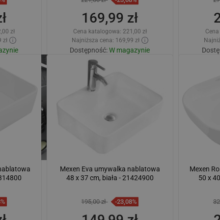
ł
169,99 zł
,00 zł
Cena katalogowa:
221,00 zł
Cena
 zł
Najniższa cena: 169,99 zł
Najniż
zynie
Dostępność:
W magazynie
Dostę
zyka
Dodaj do koszyka
lubione
Porównaj
favorite_border
Ulubione
Poró
nablatowa
Mexen Eva umywalka nablatowa
Mexen Ro
1314800
48 x 37 cm, biała - 21424900
50 x 4
8%
195,00 zł
-23,08%
32
ł
149,99 zł