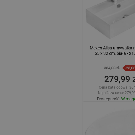
Mexen Alisa umywalka 
55 x 32 cm, biała - 2
364,00 zł
-23,0
279,99 z
Cena katalogowa:
364
Najniższa cena: 279,99
Dostępność:
W maga
Dodaj do kos
Porównaj
favorite_border
U