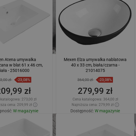
SWEDISH
wnaj
favorite_border
Ulubione
Porównaj
favorite_border
Ulubione
FINNISH
PORTUGUESE
CROATIAN
GREEK
SLOVENIAN
en Atena umywalka
Mexen Elza umywalka nablatowa
ana w blat 61 x 46 cm,
40 x 33 cm, biała/czarna -
iała - 25016000
21014075
3,00 zł
-23,08%
364,00 zł
-23,08%
209,99 zł
279,99 zł
 katalogowa:
273,00 zł
Cena katalogowa:
364,00 zł
sza cena: 209,99 zł
Najniższa cena: 279,99 zł
pność:
W magazynie
Dostępność:
W magazynie
Dodaj do koszyka
Dodaj do koszyka
wnaj
favorite_border
Ulubione
Porównaj
favorite_border
Ulubione