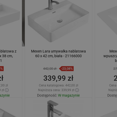
lubione
Porównaj
favorite_border
Ulubione
Poró
blatowa z
Mexen Lara umywalka nablatowa
Mex
x 38 cm,
60 x 42 cm, biała - 21166000
wpuszcz
01
b
8%
442,00 zł
-23,08%
27
ł
339,99 zł
,00 zł
Cena katalogowa:
442,00 zł
Cena
 zł
Najniższa cena: 339,99 zł
Najniż
zynie
Dostępność:
W magazynie
Dostę
zyka
Dodaj do koszyka
lubione
Porównaj
favorite_border
Ulubione
Poró