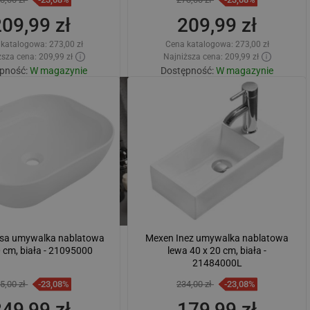
209,99 zł
209,99 zł
 katalogowa:
273,00 zł
Cena katalogowa:
273,00 zł
sza cena: 209,99 zł
Najniższa cena: 209,99 zł
pność:
W magazynie
Dostępność:
W magazynie
Dodaj do koszyka
Dodaj do koszyka
wnaj
favorite_border
Ulubione
Porównaj
favorite_border
Ulubione
sa umywalka nablatowa
Mexen Inez umywalka nablatowa
0 cm, biała - 21095000
lewa 40 x 20 cm, biała -
21484000L
5,00 zł
-23,08%
234,00 zł
-23,08%
249,99 zł
179,99 zł