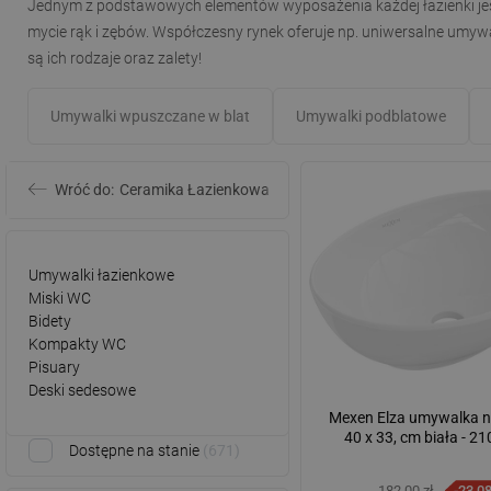
Jednym z podstawowych elementów wyposażenia każdej łazienki jes
mycie rąk i zębów. Współczesny rynek oferuje np. uniwersalne umywal
są ich rodzaje oraz zalety!
Umywalki wpuszczane w blat
Umywalki podblatowe
Wróć do:
Ceramika Łazienkowa
Umywalki łazienkowe
Miski WC
Bidety
Kompakty WC
Pisuary
Deski sedesowe
Mexen Elza umywalka 
40 x 33, cm biała - 2
Dostępne na stanie
671
182,00 zł
-23,0