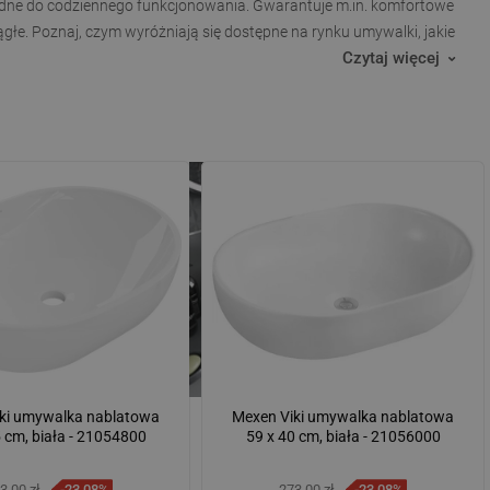
dne do codziennego funkcjonowania. Gwarantuje m.in. komfortowe
głe. Poznaj, czym wyróżniają się dostępne na rynku umywalki, jakie
Czytaj więcej
ki umywalka nablatowa
Mexen Viki umywalka nablatowa
5 cm, biała - 21054800
59 x 40 cm, biała - 21056000
3,00 zł
-23,08%
273,00 zł
-23,08%