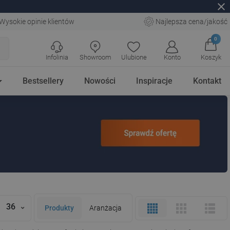
close
Wysokie opinie klientów
Najlepsza cena/jakość
0
Infolinia
Showroom
Ulubione
Konto
Koszyk
Bestsellery
Nowości
Inspiracje
Kontakt
36
Produkty
Aranżacja