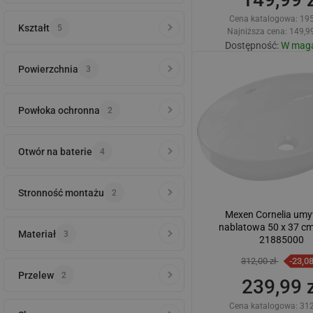
Cena katalogowa:
195
Kształt
5
Najniższa cena: 149,99
Dostępność:
W maga
Powierzchnia
3
Dodaj do kos
Porównaj
favorite_border
U
Powłoka ochronna
2
Otwór na baterie
4
Stronność montażu
2
Mexen Cornelia um
nablatowa 50 x 37 cm,
Materiał
3
21885000
312,00 zł
-23,0
Przelew
2
239,99 z
Cena katalogowa:
312