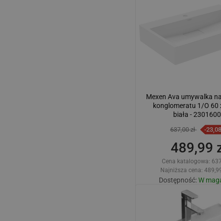
Porównaj
favorite_border
U
Mexen Ava umywalka na
konglomeratu 1/O 60 
biała - 230160
637,00 zł
-23,0
489,99 z
Cena katalogowa:
637
Najniższa cena: 489,99
Dostępność:
W maga
Dodaj do kos
Porównaj
favorite_border
U