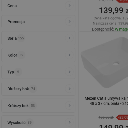
Cena
139,99 z
Cena katalogowa:
182
Promocja
Najniższa cena: 139,99
Dostępność:
W maga
Seria
155
Dodaj do kos
Porównaj
favorite_border
U
Kolor
32
Typ
5
Dłuższy bok
74
Mexen Catia umywalka 
48 x 37 cm, biała - 2
Krótszy bok
53
195,00 zł
-23,0
Wysokość
39
149,99 z