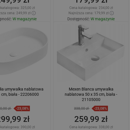
 katalogowa:
325,00 zł
Cena katalogowa:
234,00 zł
sza cena: 249,99 zł
Najniższa cena: 179,99 zł
pność:
W magazynie
Dostępność:
W magazynie
Dodaj do koszyka
Dodaj do koszyka
wnaj
favorite_border
Ulubione
Porównaj
favorite_border
Ulubione
lia umywalka nablatowa
Mexen Blanca umywalka
8 cm, biała - 22206000
nablatowa 50 x 35 cm, biała -
21105000
0,00 zł
-23,08%
338,00 zł
-23,08%
299,99 zł
259,99 zł
 katalogowa:
390,00 zł
Cena katalogowa:
338,00 zł