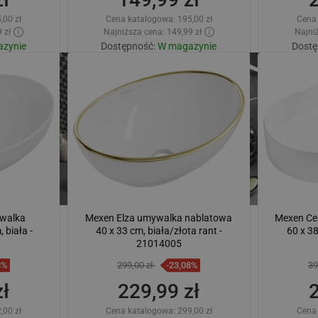
,00 zł
Cena katalogowa:
195,00 zł
Cena
 zł
Najniższa cena: 149,99 zł
Najniż
zynie
Dostępność:
W magazynie
Dostę
zyka
Dodaj do koszyka
lubione
Porównaj
favorite_border
Ulubione
Poró
ywalka
Mexen Elza umywalka nablatowa
Mexen Ce
 biała -
40 x 33 cm, biała/złota rant -
60 x 3
21014005
8%
299,00 zł
-23,08%
39
ł
229,99 zł
,00 zł
Cena katalogowa:
299,00 zł
Cena