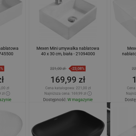
nablatowa
Mexen Mini umywalka nablatowa
Mex
1745500
40 x 30 cm, biała - 21094000
nablato
8%
221,00 zł
-23,08%
22
ł
169,99 zł
,00 zł
Cena katalogowa:
221,00 zł
Cena
 zł
Najniższa cena: 169,99 zł
Najniż
zynie
Dostępność:
W magazynie
Dostę
zyka
Dodaj do koszyka
lubione
Porównaj
favorite_border
Ulubione
Poró