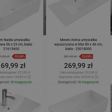
en Nadia umywalka
Mexen Atena umywalka
wa 36 x 23 cm, biała -
wpuszczana w blat 80 x 46 cm,
21613600
biała - 25018000
1,00 zł
-23,08%
351,00 zł
-23,08%
169,99 zł
269,99 zł
 katalogowa:
221,00 zł
Cena katalogowa:
351,00 zł
sza cena: 169,99 zł
Najniższa cena: 269,99 zł
pność:
W magazynie
Dostępność:
W magazynie
Dodaj do koszyka
Dodaj do koszyka
wnaj
favorite_border
Ulubione
Porównaj
favorite_border
Ulubione